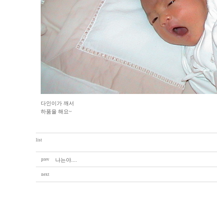
다인이가 깨서
하품을 해요~
list
prev
나는야....
next