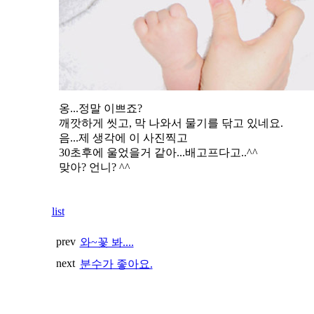
옹...정말 이쁘죠?
깨깟하게 씻고, 막 나와서 물기를 닦고 있네요.
음...제 생각에 이 사진찍고
30초후에 울었을거 같아...배고프다고..^^
맞아? 언니? ^^
list
prev
와~꽃 봐....
next
분수가 좋아요.