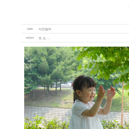
name
다인엄마
subject
또 쇼......