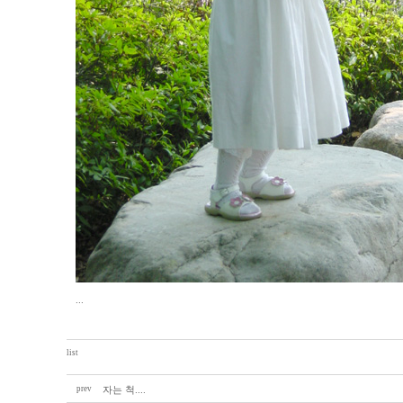
...
list
prev
자는 척....