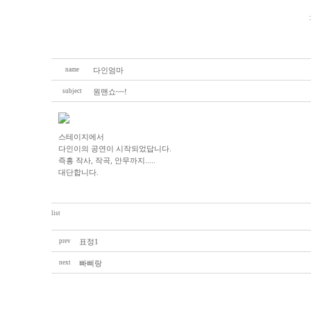
name
다인엄마
subject
원맨쇼~~!
스테이지에서
다인이의 공연이 시작되었답니다.
즉흥 작사, 작곡, 안무까지.....
대단합니다.
list
prev
표정1
next
빠삐랑